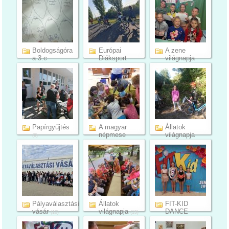
Boldogságóra
Európai
A zene
a 3.c
Diáksport
világnapja
osztályban ...
Napja
október 1.
(48)
(14)
(6)
Papírgyűjtés
A magyar
Állatok
népmese
világnapja
(9)
napja
Bélmegyeren
Bélmegy...
(18)
(11)
Pályaválasztási
Állatok
FIT-KID
vásár
világnapja
DANCE
(10)
(15)
VERSENY
(5)