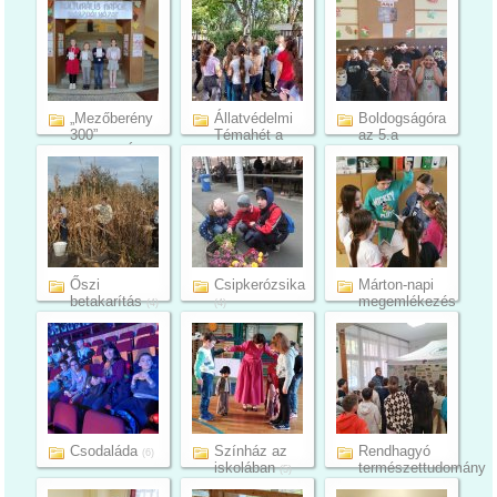
„Mezőberény
Állatvédelmi
Boldogságóra
300”
Témahét a
az 5.a
KULTURÁLIS
Mezőbe...
osztályban
(35)
NA...
(5)
(11)
Őszi
Csipkerózsika
Márton-napi
betakarítás
megemlékezés
(4)
(4)
(10)
Csodaláda
Színház az
Rendhagyó
(6)
iskolában
természettudomány
(5)
ór...
(10)