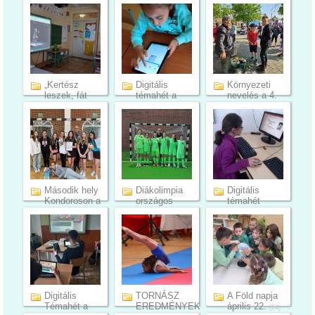
varázslat...
(8)
(14)
„Kertész
Digitális
Környezeti
leszek, fát
témahét a
nevelés a 4.
nevelek…”...
3.a-c. osz...
c oszt...
(5)
(28)
(7)
Második hely
Diákolimpia
Digitális
Kondoroson a
országos
témahét
Póli...
döntőbe j...
Bélmegyeren
(3)
(5)
(9)
Digitális
TORNÁSZ
A Föld napja
Témahét a
EREDMÉNYEK
április 22.
(24)