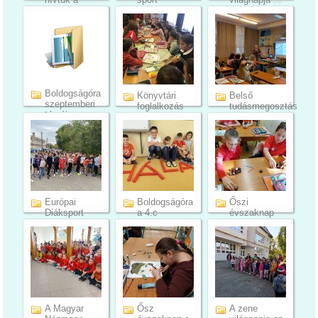
(3)
kicsiket
mászófal az
(11)
...
(9)
Boldogságóra
Könyvtári
Belső
szeptemberi
foglalkozás
tudásmegosztás
témáj...
az alsó ...
az alsó t...
(9)
(11)
(5)
Európai
Boldogságóra
Őszi
Diáksport
a 4.c
évszaknap
Napja
osztályban ...
(23)
(11)
(6)
A Magyar
Ősz
A zene