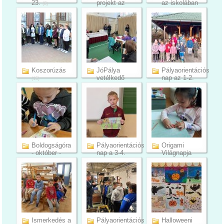
23.
projekt az
az iskolában
(8)
5....
(22)
(8)
Koszorúzás
JóPálya
Pályaorientációs
vetélkedő
nap az 1-2.
(15)
2024
é...
(15)
(19)
Boldogságóra
Pályaorientációs
Origami
- október -
nap a 3-4.
Világnapja
2.c...
év...
2024
(7)
(17)
(9)
Ismerkedés a
Pályaorientációs
Halloweeni