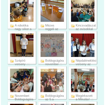
A robotika
Mézes
Kincsvadászat
nagy siker a
reggeli az
az ovisokkal
felső ...
alsó
(10)
(19)
tagozato...
(20)
Szépíró
Boldogságóra
Népdaléneklési
verseny
november
verseny az
(11)
(7)
alsó...
(7)
Novemberi
Boldogságóra
Megérkezett
Boldogságóra
az 5.a
a Mikulás!
(4)
a 3. c ...
osztályban
(4)