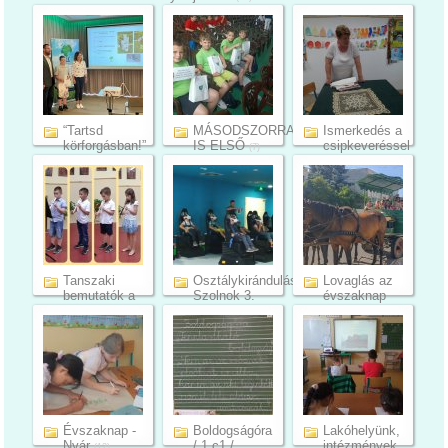
Mezőbe...
(4)
(16)
“Tartsd
MÁSODSZORRA
Ismerkedés a
körforgásban!”
IS ELSŐ
csipkeveréssel
(7)
(5)
(15)
Tanszaki
Osztálykirándulás
Lovaglás az
bemutatók a
Szolnok 3.
évszaknap
Művészeti...
a...
jegyében
(25)
(11)
(10)
Évszaknap -
Boldogságóra
Lakóhelyünk,
Nyár
/ 1.c1 /
intézmények
(12)