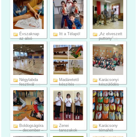
(13)
Évszaknap
Itt a Télapó!
„Az elveszett
az alsó
puttony”
(4)
(4)
tagozaton
(12)
Négylabda
Madáretető
Karácsonyi
fesztivál
készítés
készülődés
(14)
(12)
az oviso...
(19)
Boldogságóra
Zenei
Karácsony
– december –
tanszakok
témahét
1.c1...
félévi
Bélmegyeren
(8)