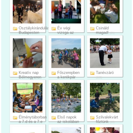
Osztálykirándulás
Év végi
Csináld
Budapesten
vizsga az
magad!
(21)
Alapfokú
(27)
Műv...
(15)
Kreatív nap
Főszerepben
Tanévzáró
Bélmegyeren
a kerékpár
(189)
(19)
(21)
Élménytáborban
Első napok
Szilvalekvárt
a 7.d és a 7.e
az iskolában
főztünk
(19)
...
(24)
(6)