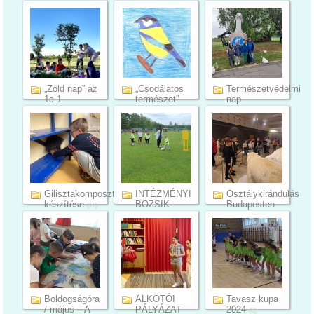
Bélmegyer...
Bélmegyere...
fejlesztő...
(8)
(6)
(10)
„Zöld nap” az
„Csodálatos
Természetvédelmi
1c.1
természet”
nap
osztályban
rajzpál...
Biharugrá...
(7)
(19)
(12)
Gilisztakomposztáló
INTÉZMÉNYI
Osztálykirándulás
készítése
BOZSIK-
Budapesten
(11)
PROGRAM
(7)
TAVA...
(15)
Boldogságóra
ALKOTÓI
Tavasz kupa
/ május – A
PÁLYÁZAT
2024
(8)