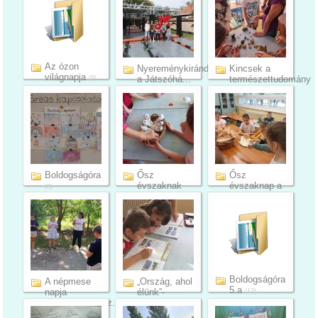
Az ózon
Nyereménykirándulás
Kincsek a
világnapja
a Játszóhá...
természettudomány
(9)
ór...
(21)
(12)
Boldogságóra
Ősz
Ősz
évszaknak
évszaknap a
(8)
az 1. és 2.
3. és 4.
évfo...
évfol...
(14)
(36)
Boldogságóra
A népmese
„Ország, ahol
5.a
napja
élünk”-
(12)
Tehetséggondoz...
témahét ...
(5)
(5)