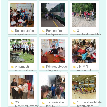
testm...
2024
(7)
(6)
Boldogságóra
Barlangtúra
3.c
májusban -
Budapesten
osztálykirándulás
3.c os...
- Budape...
(4)
(8)
(10)
A nemzeti
Környezetvédelmi
„ M.M.¶”
összetartozás
világnap
matematika
(8)
napja
csapatvers...
(14)
(5)
XXII.
Tiszakécskén
Szivacskézilabda
Matematikaverseny
jártunk
fesztivált re...
(12)