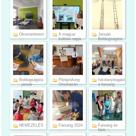
vizsgáj...
(10)
(11)
Okostanterem
A magyar
Januári
kultúra napja
Boldogságóra:
(10)
Célok, t...
(3)
(7)
Boldogságóra
Pilotprüfung
Iskolanyitogató
- január -
Orosházán
a farsang
(6)
1.c1...
jegy...
(12)
(18)
NEMEZELÉS
Farsang 2024
Farsang és
fánk
(7)
(6)
(5)