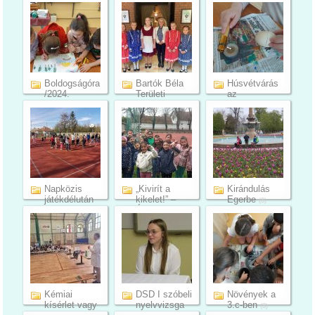
(16)
(8)
(6)
Boldogságóra
Bartók Béla
Húsvétvárás
/2024.
Területi
az
március – ...
Népdaléne...
óvodásokkal
(7)
(6)
(9)
Napközis
„Kivirít a
Kirándulás
játékdélután
kikelet!” –
Egerbe
(8)
a 3.c-be...
Évszakn...
(11)
(20)
Kémiai
DSD I szóbeli
Növények a
kísérlet vagy
nyelvvizsga
3.c-ben
(8)