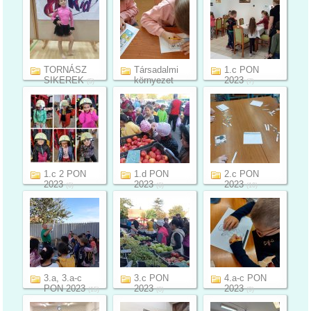
TORNÁSZ
Társadalmi
1.c PON
SIKEREK
környezet
2023
(5)
(7)
témanap
(8)
1.c 2 PON
1.d PON
2.c PON
2023
2023
2023
(6)
(6)
(10)
3.a, 3.a-c
3.c PON
4.a-c PON
PON 2023
2023
2023
(15)
(8)
(9)