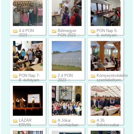
4.d PON
Bélmegyer
PON Nap 5-
2023
PON 2023
6. évfolyam
(4)
(7)
(28)
PON Nap 7-
2.d PON
Környezetvédelmi
8. évfolyam
2023
szemléletform...
(7)
(20)
(6)
LÁZÁR
A Jókai
A 26.
ERVIN
Színházban
Békéscsabai
PROGRAM a
jártunk
Kolbászfeszt...
(11)
6. és 7....