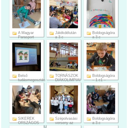
A Magyar
Játékdélután
Boldogságóra
Parasport
a 3.c
a 3.c
Napja fejl...
osztályban
osztályban ...
(8)
(7)
(6)
Belső
TORNÁSZOK
Boldogságóra
tudásmegosztás
DIÁKOLIMPIAI
– 1.c1 –
a nevelőt...
SIKERE
február ...
(7)
(9)
(21)
SIKEREK
Szépolvasási
Boldogságóra
ORSZÁGOS
verseny az
a 3.c
PROJEKTVERSEN...
alsó t...
osztályban ...
(10)