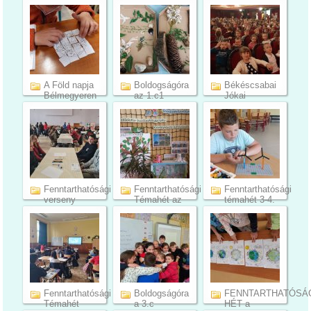
társadalom...
(7)
(10)
A Föld napja
Boldogságóra
Békéscsabai
Bélmegyeren
az 1.c1
Jókai
osztályba...
Színház / ...
(7)
(9)
(5)
Fenntarthatósági
Fenntarthatósági
Fenntarthatósági
verseny
Témahét az
témahét 3-4.
Kéteg...
1-...
...
(14)
(21)
(26)
Fenntarthatósági
Boldogságóra
FENNTARTHATÓSÁ
Témahét
a 3.c
HÉT a