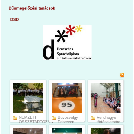
Bűnmegelőzési tanácsok
DSD
NEMZETI
Bűvösvölgy
Rendhagyó
ÖSSZETARTOZÁS
Debrecen -
történelemóra
NAPJA
tanulmá...
(15)
(24)
(15)