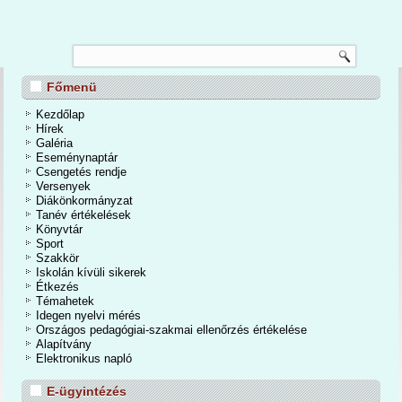
TANÉVZÁRÓ
Főmenü
őberényi Általános Iskola és Alapfokú Művészeti Iskolában
26. június 24-én a tanévzáró ünnepséggel hivatalosan is
Kezdőlap
befejeződött a 2025/2026-os tanév. Egy mozgalmas,
Hírek
seményekben bővelkedő, tartalmas időszakot zártunk. A
Galéria
vások mellett számtalan élmények, közös programok, elért
Eseménynaptár
erek és kiemelkedő tanulmányi eredmények tették igazán
Csengetés rendje
emlékezetessé a tanévet.
Versenyek
Diákönkormányzat
Tanév értékelések
Bővebben...
Könyvtár
Sport
Szakkör
Iskolán kívüli sikerek
Étkezés
Témahetek
Idegen nyelvi mérés
Országos pedagógiai-szakmai ellenőrzés értékelése
Alapítvány
Elektronikus napló
E-ügyintézés