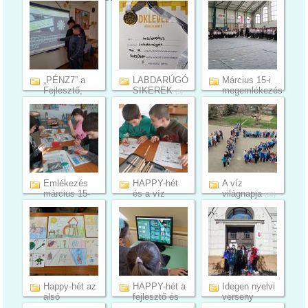
(7)
(5)
„PÉNZ7” a
LABDARÚGÓ
Március 15-i
Fejlesztő,
SIKEREK
megemlékezés
(5)
nevelési,...
(8)
(15)
Emlékezés
HAPPY-hét
A víz
március 15-
és a víz
világnapja
(30)
ére
világnapja ...
(5)
(9)
Happy-hét az
HAPPY-hét a
Idegen nyelvi
alsó
fejlesztő és
verseny
tagozaton
tehet...
Füzesgya...