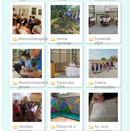
Fenntart...
téman...
(10)
(4)
Múzeumlátogatás
Iskolai
Szerenád
sportnap
2024.
(12)
(20)
(20)
Mesterembereknél
Tanévzáró
Zánkai
jártunk
2024
élménytábor
(18)
(100)
(29)
Iskolába
Elkészült a
Az ózon
hívtuk a
sport
világnapja