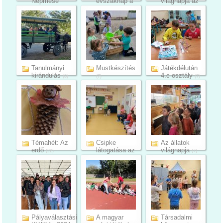
Népmese
évszaknap a
világnapja az
Napja
3. és 4.
alsó tago...
(7)
(8)
évfol...
(10)
Tanulmányi
Mustkészítés
Játékdélután
kirándulás
4.c osztály
(8)
(7)
(7)
Témahét: Az
Csipke
Az állatok
erdő
látogatása az
világnapja
(22)
(7)
1. c1 osz...
(23)
Pályaválasztási
A magyar
Társadalmi