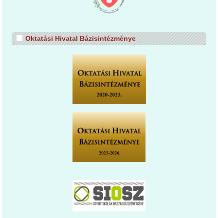
Oktatási Hivatal Bázisintézménye