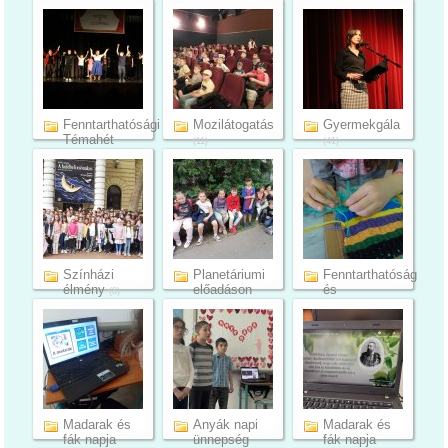
2024 ...
osztályban ...
fejles...
(12)
(13)
(5)
Fenntarthatósági
Mozilátogatás
Gyermekgála
Témahét
(11)
(41)
2024 ...
(12)
Színházi
Planetáriumi
Fenntarthatóság
élmény
előadáson
és
(8)
járt a ...
környezettu...
(5)
(10)
Madarak és
Anyák napi
Madarak és
fák napja
ünnepség
fák napja